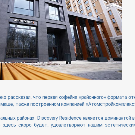
ко рассказал, что первая кофейня «районного» формата от
алмаше, также построенном компанией «Атомстройкомплекс
спальных районах. Discovery Residence является доминантой 
ое здесь скоро будет, удовлетворяют нашим эстетическ