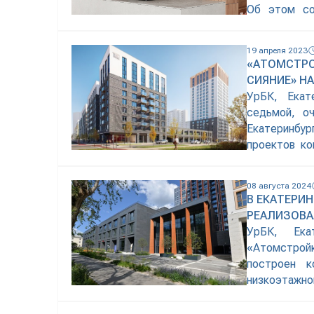
Об этом со
растет и ра
Широкая ре
19 апреля 2023
подходящий 
«АТОМСТРО
СИЯНИЕ» Н
УрБК, Екат
седьмой, о
Екатеринбу
проектов ко
аварийных д
зонами отд
08 августа 2024
службой «А
В ЕКАТЕРИ
диплома Сою
РЕАЛИЗОВА
УрБК, Ека
«Атомстрой
построен к
низкоэтажн
обновления
проектов ко