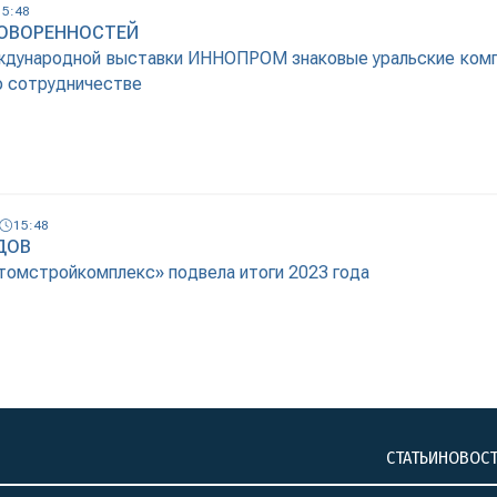
15:48
дминистрация признала девять двухэтажных домов, распол
ОВОРЕННОСТЕЙ
на — Мира — Ботаническая —
ждународной выставки ИННОПРОМ знаковые уральские комп
о сотрудничестве
15:48
ДОВ
томстройкомплекс» подвела итоги 2023 года
СТАТЬИ
НОВОС