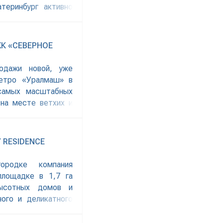
теринбург активно
едовать за городом.
ройкой, идеально
К «СЕВЕРНОЕ
родажи новой, уже
метро «Уралмаш» в
 самых масштабных
на месте ветхих и
кафе и магазинами,
доставлено пресс-
яние» удостоился
 RESIDENCE
городке компания
площадке в 1,7 га
высотных домов и
ого и деликатного
ера. Руководитель
, после того как в