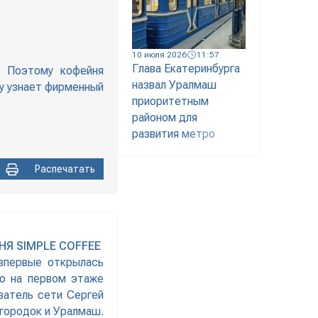
10 июля 2026
11:57
Глава Екатеринбурга
. Поэтому кофейня
назвал Уралмаш
зу узнает фирменный
приоритетным
районом для
развития метро
Распечатать
Я SIMPLE COFFEE
 впервые открылась
но на первом этаже
ватель сети Сергей
згородок и Уралмаш.