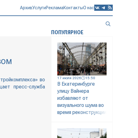
Архив
Услуги
Реклама
Контакты
О нас
ПОПУЛЯРНОЕ
ВОМ
17 июля 2026
15:50
стройкомплекса» во
В Екатеринбурге
щает пресс-служба
улицу Вайнера
избавляют от
визуального шума во
время реконструкции