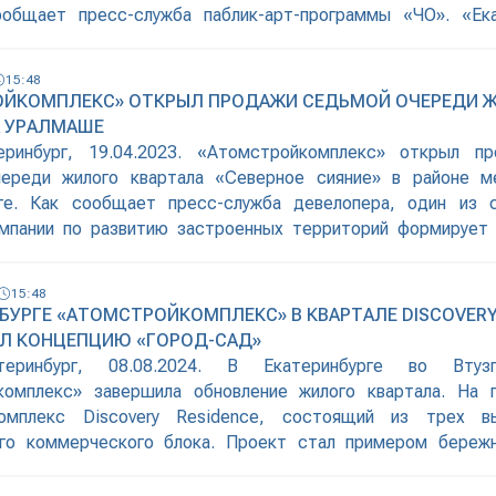
общает пресс-служба паблик-арт-программы «ЧО». «Ека
звивается, особенно в южном направлении. И мы обязаны сл
чка — большой микрорайон с плотной высотной заст
15:48
для нашего
ЙКОМПЛЕКС» ОТКРЫЛ ПРОДАЖИ СЕДЬМОЙ ОЧЕРЕДИ Ж
А УРАЛМАШЕ
еринбург, 19.04.2023. «Атомстройкомплекс» открыл п
череди жилого квартала «Северное сияние» в районе 
рге. Как сообщает пресс-служба девелопера, один из
мпании по развитию застроенных территорий формирует 
омов комфортную городскую среду с безопасными улицами, 
ыха, образовательными учреждениями. Изображение пре
15:48
томстройкомплекса» В прошлом году ЖК «Северное си
НБУРГЕ «АТОМСТРОЙКОМПЛЕКС» В КВАРТАЛЕ DISCOVERY
за архитекторов России на
Л КОНЦЕПЦИЮ «ГОРОД-САД»
теринбург, 08.08.2024. В Екатеринбурге во Втуз
комплекс» завершила обновление жилого квартала. На 
омплекс Discovery Residence, состоящий из трех 
ого коммерческого блока. Проект стал примером бережн
 городского ландшафта, сообщает пресс-служба девелоп
мпании «Атомстройкомплекс» Николай Демин рассказал, что