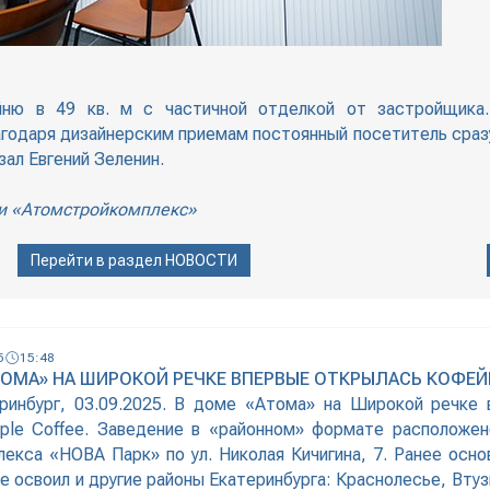
йню в 49 кв. м с частичной отделкой от застройщика
лагодаря дизайнерским приемам постоянный посетитель сра
зал Евгений Зеленин.
и «Атомстройкомплекс»
Перейти в раздел
НОВОСТИ
5
15:48
ТОМА» НА ШИРОКОЙ РЕЧКЕ ВПЕРВЫЕ ОТКРЫЛАСЬ КОФЕЙН
ринбург, 03.09.2025. В доме «Атома» на Широкой речке
ple Coffee. Заведение в «районном» формате расположе
лекса «НОВА Парк» по ул. Николая Кичигина, 7. Ранее осно
е освоил и другие районы Екатеринбурга: Краснолесье, Вту