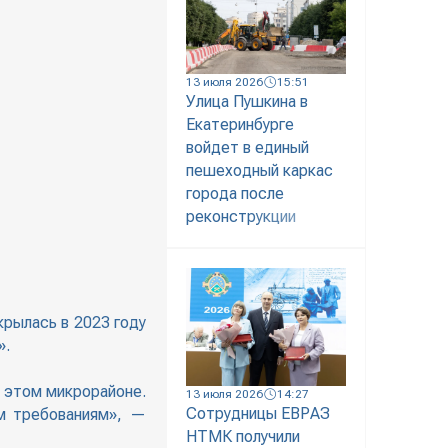
13 июля 2026
15:51
Улица Пушкина в
Екатеринбурге
войдет в единый
пешеходный каркас
города после
реконструкции
крылась в 2023 году
».
в этом микрорайоне.
13 июля 2026
14:27
Сотрудницы ЕВРАЗ
им требованиям», —
НТМК получили