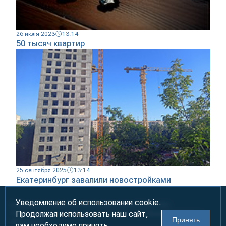
26 июля 2023
13:14
50 тысяч квартир
25 сентября 2025
13:14
Екатеринбург завалили новостройками
Уведомление об использовании cookie.
Информация предназначена для лиц старше 18 лет (18+)
Продолжая использовать наш сайт,
При использовании материалов ссылка на «УралБизнесКонсалтинг»
Принять
обязательна!
вам необходимо принять