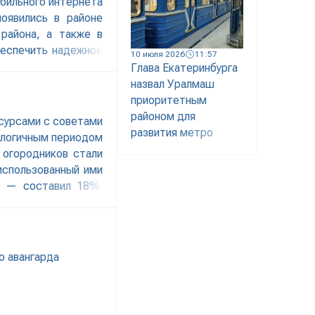
обильного интернета
оявились в районе
района, а также в
беспечить надежное
10 июля 2026
11:57
бщает пресс-служба
Глава Екатеринбурга
м лета потребление
назвал Уралмаш
 поскольку многие
приоритетным
районом для
есурсами с советами
развития метро
налогичным периодом
огородников стали
использованный ими
т — составил 18%.
о авангарда