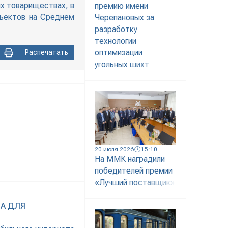
ых товариществах, в
премию имени
бъектов на Среднем
Черепановых за
разработку
технологии
оптимизации
Распечатать
угольных шихт
20 июля 2026
15:10
На ММК наградили
победителей премии
«Лучший поставщик»
А ДЛЯ