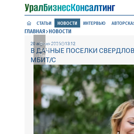
СТАТЬИ
НОВОСТИ
ИНТЕРВЬЮ
АВТОРСКА
ГЛАВНАЯ
НОВОСТИ
20 апреля 2026
Фотограф:
13:12
В ДАЧНЫЕ ПОСЕЛКИ СВЕРДЛОВ
Дина
Павленко
МБИТ/С