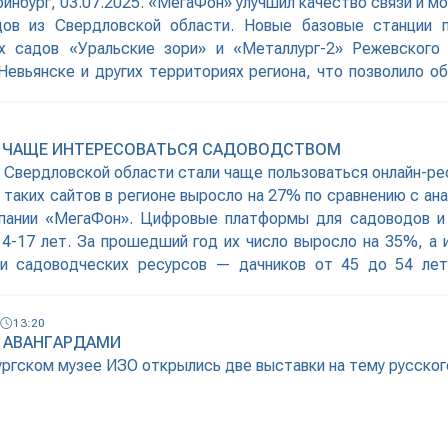
инбург, 03.07.2025. «МегаФон» улучшил качество связи и м
дов из Свердловской области. Новые базовые станции п
х садов «Уральские зори» и «Металлург-2» Режевского 
Невьянске и других территориях региона, что позволило о
единение и скорость передачи данных до 50 Мбит/с, соо
ото предоставлено пресс-службой «МегаФона» «С приходо
рафика в садовых товариществах кратно увеличивается,
И ЧАЩЕ ИНТЕРЕСОВАТЬСЯ САДОВОДСТВОМ
е
и Свердловской области стали чаще пользоваться онлайн-р
 таких сайтов в регионе выросло на 27% по сравнению с а
пании «МегаФон». Цифровые платформы для садоводов и 
4-17 лет. За прошедший год их число выросло на 35%, а 
и садоводческих ресурсов — дачников от 45 до 54 ле
13:20
 АВАНГАРДАМИ
ургском музее ИЗО открылись две выставки на тему русског