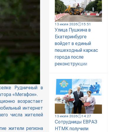
13 июля 2026
15:51
Улица Пушкина в
Екатеринбурге
войдет в единый
пешеходный каркас
города после
реконструкции
селке Рудничный в
атора «Мегафон».
ционно возрастает
мобильный интернет
его числа жителей
13 июля 2026
14:27
Сотрудницы ЕВРАЗ
гие жители региона
НТМК получили