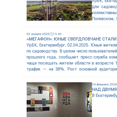
УрБК, Екатер
для садово
коллективны
Полевском, 
интернет-со
компании. Ф
02 апреля 2025
13:20
интернет-т
«МЕГАФОН»: ЮНЫЕ СВЕРДЛОВЧАНЕ СТАЛ
свердловчан
УрБК, Екатеринбург, 02.04.2025. Юные жител
по садоводству. В целом число пользователей
прошлого года, сообщает пресс-служба ком
чаще посещать жители области в возрасте 1
трафик — на 38%. Рост основной аудитори
Аудитория 35-44 лет подросла на
24 февраля 2026
НАД ДВУМЯ
В Екатеринб