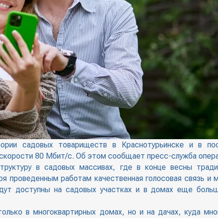
итории садовых товариществ в Краснотурьинске и в по
 скорости 80 Мбит/с. Об этом сообщает пресс-служба опер
труктуру в садовых массивах, где в конце весны тради
аря проведенным работам качественная голосовая связь и 
дут доступны на садовых участках и в домах еще больш
только в многоквартирных домах, но и на дачах, куда мно