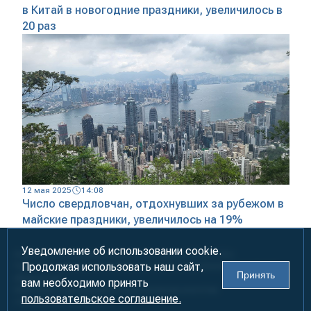
в Китай в новогодние праздники, увеличилось в
20 раз
12 мая 2025
14:08
Число свердловчан, отдохнувших за рубежом в
майские праздники, увеличилось на 19%
Уведомление об использовании cookie.
Информация предназначена для лиц старше 18 лет (18+)
Продолжая использовать наш сайт,
При использовании материалов ссылка на «УралБизнесКонсалтинг»
Принять
обязательна!
вам необходимо принять
2000-2026
Информационно-аналитическое агентство
пользовательское соглашение.
«УралБизнесКонсалтинг»