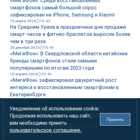
«МегаФон»: Среди восстановленных
смартфонов самый большой спрос
зафиксирован на iPhone, Samsung и Xiaomi
15 марта 2024
10:43
На Среднем Урале в праздничные дни продажи
смарт-часов и фитнес-браслетов выросли более
чем в три раза
26 декабря 2023
10:43
«МегаФон»: В Свердловской области китайские
бренды смартфонов стали самыми
популярными по итогам 2023 года
10 апреля 2024
10:43
«МегаФон» зафиксировал двукратный рост
интереса к восстановленным смартфонам в
Екатеринбурге
Уведомление об использовании cookie.
Информация предназначена для лиц старше 18 лет (18+)
Продолжая использовать наш сайт,
При использовании материалов ссылка на «УралБизнесКонсалтинг»
Принять
обязательна!
вам необходимо принять
2000-2026
Информационно-аналитическое агентство
пользовательское соглашение.
«УралБизнесКонсалтинг»