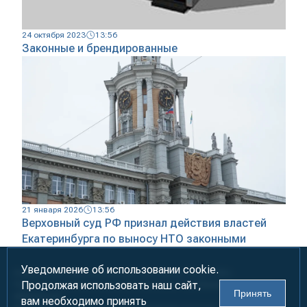
24 октября 2023
13:56
Законные и брендированные
21 января 2026
13:56
Верховный суд РФ признал действия властей
Екатеринбурга по выносу НТО законными
Уведомление об использовании cookie.
Информация предназначена для лиц старше 18 лет (18+)
Продолжая использовать наш сайт,
При использовании материалов ссылка на «УралБизнесКонсалтинг»
Принять
обязательна!
вам необходимо принять