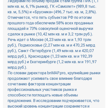
Лидерами по объему продаж стали группа ПИК (1,1
млн кв. м, 6,1% рынка), ГК «Самолет» (989,8 тыс.
кв. м, 5,5%) и «Брусника» (496,7 тыс. кв. м, 2,8%).
Отмечается, что пять субъектов РФ по итогам
прошлого года обеспечили 58% всех проданных
площадей и 73% совокупной оценочной выручки
сделок в рынке (10,42 млн кв. м и 3,2 трлн руб.).
Речь идет о Москве (4,23 млн кв. м и 1,93 трлн
руб.), Подмосковье (2,27 млн кв. м и 470,25 млрд
руб.), Санкт-Петербурге (1,49 млн кв. м и 420,07
млрд руб.), Краснодаре (1,23 млн кв. м и 192,39
млрд руб.) и Екатеринбурге (1,2 млн кв. м и 191,97
млрд руб.).
По словам директора bnMAP.pro, крупнейшие рынки
продолжают усиливать свое влияние благодаря
сочетанию факторов концентрации
профессиональных участников рынка и
способности поглощать новые объемы
предложения. В исследовании подчеркивается, что
высокий уровень концентрации сохраняется и