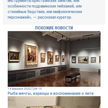
инструменты крестьянских занятий, или
особенности подравинских пейзажей, или
стихийные бедствия, или мифологических
персонажей», — рассказал куратор.
ПОХОЖИЕ НОВОСТИ
14 февраля 2025
08:10
Рыба мечты, изразцы и воспоминания о лете