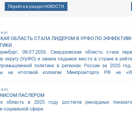
Перейти в раздел
НОВОСТИ
14:01
КАЯ ОБЛАСТЬ СТАЛА ЛИДЕРОМ В УРФО ПО ЭФФЕКТИВ
ТИКИ
еринбург, 08.07.2026. Свердловская область стала пер
у округу (УрФО) и заняла седьмое место в стране в рейт
 промышленной политики в регионах России за 2025 год
ены на итоговой коллегии Минпромторга РФ на «И
ге. Первый вице-премьер РФ Денис Мантуров на коллегии о
остей, перестройка кооперации, замещение выпавших по
14:01
ый рост обрабатывающей промышленности. Сверд
ЕНИСОМ ПАСЛЕРОМ
т этот тренд: в ряде направлений
ая область в 2025 году достигла рекордных показат
и социальной сфере.