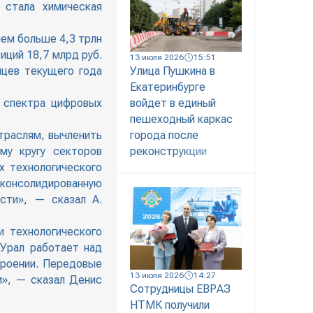
 стала химическая
лем больше 4,3 трлн
иций 18,7 млрд руб.
13 июля 2026
15:51
яцев текущего года
Улица Пушкина в
Екатеринбурге
 спектра цифровых
войдет в единый
пешеходный каркас
траслям, вычленить
города после
му кругу секторов
реконструкции
х технологического
 консолидированную
сти», — сказал А.
и технологического
 Урал работает над
троении. Передовые
13 июля 2026
14:27
м», — сказал Денис
Сотрудницы ЕВРАЗ
НТМК получили