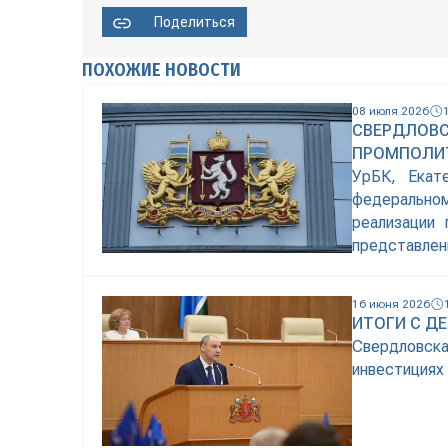
Поделиться
ПОХОЖИЕ НОВОСТИ
08 июля 2026
СВЕРДЛОВС
ПРОМПОЛИ
УрБК, Екат
федеральном
реализации
представл
Екатеринбур
новых мощн
16 июня 2026
интенсивн
ИТОГИ С Д
подтверждае
Свердловск
инвестициях 