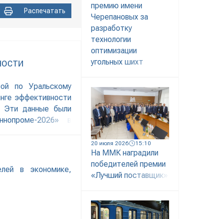
премию имени
Распечатать
Черепановых за
разработку
технологии
оптимизации
угольных шихт
НОСТИ
вой по Уральскому
инге эффективности
. Эти данные были
ннопроме-2026» в
тметил, что запуск
ставок обеспечили
20 июля 2026
15:10
На ММК наградили
ловская область
победителей премии
елей в экономике,
«Лучший поставщик»