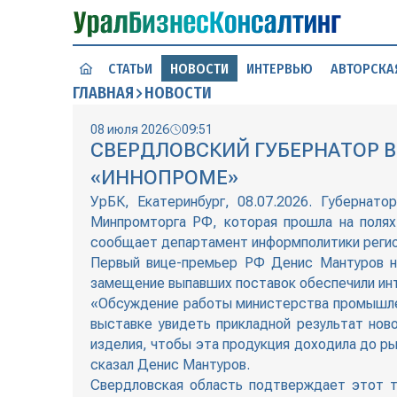
СТАТЬИ
НОВОСТИ
ИНТЕРВЬЮ
АВТОРСКА
ГЛАВНАЯ
НОВОСТИ
08 июля 2026
09:51
СВЕРДЛОВСКИЙ ГУБЕРНАТОР 
«ИННОПРОМЕ»
УрБК, Екатеринбург, 08.07.2026. Губернат
Минпромторга РФ, которая прошла на полях
сообщает департамент информполитики регио
Первый вице-премьер РФ Денис Мантуров на
замещение выпавших поставок обеспечили и
«Обсуждение работы министерства промышлен
выставке увидеть прикладной результат нов
изделия, чтобы эта продукция доходила до р
сказал Денис Мантуров.
Свердловская область подтверждает этот т