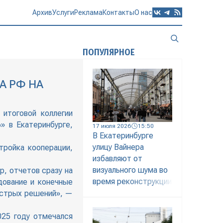
Архив
Услуги
Реклама
Контакты
О нас
ПОПУЛЯРНОЕ
А РФ НА
 итоговой коллегии
 в Екатеринбурге,
17 июля 2026
15:50
В Екатеринбурге
улицу Вайнера
тройка кооперации,
избавляют от
визуального шума во
, отчетов сразу на
время реконструкции
дование и конечные
быстрых решений», —
025 году отмечался