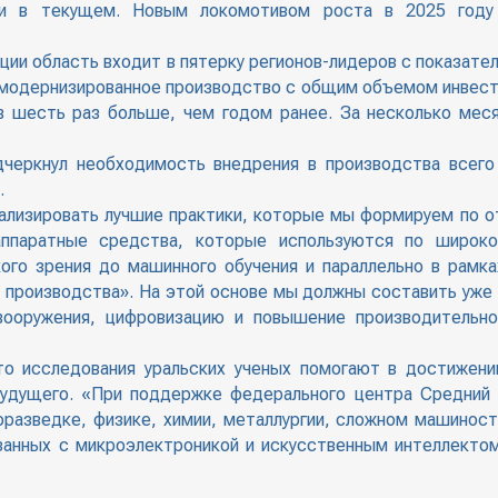
 и в текущем. Новым локомотивом роста в 2025 году
ии область входит в пятерку регионов-лидеров с показате
ли модернизированное производство с общим объемом инвест
в шесть раз больше, чем годом ранее. За несколько мес
черкнул необходимость внедрения в производства всего
.
лизировать лучшие практики, которые мы формируем по о
ппаратные средства, которые используются по широко
го зрения до машинного обучения и параллельно в рамка
а производства». На этой основе мы должны составить уже
вооружения, цифровизацию и повышение производительно
то исследования уральских ученых помогают в достижени
будущего. «При поддержке федерального центра Средний
оразведке, физике, химии, металлургии, сложном машинос
язанных с микроэлектроникой и искусственным интеллекто