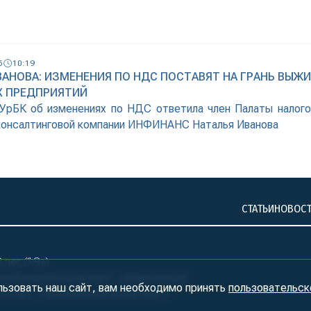
5
10:19
ВАНОВА: ИЗМЕНЕНИЯ ПО НДС ПОСТАВЯТ НА ГРАНЬ ВЫЖ
 ПРЕДПРИЯТИЙ
УрБК об изменениях по НДС ответила член Палаты налого
консалтинговой компании ИНФИНАНС Наталья Иванова
СТАТЬИ
НОВОС
лет (18+)
ралБизнесКонсалтинг» обязательна!
льзовать наш сайт, вам необходимо принять
пользовательск
нтство «УралБизнесКонсалтинг»