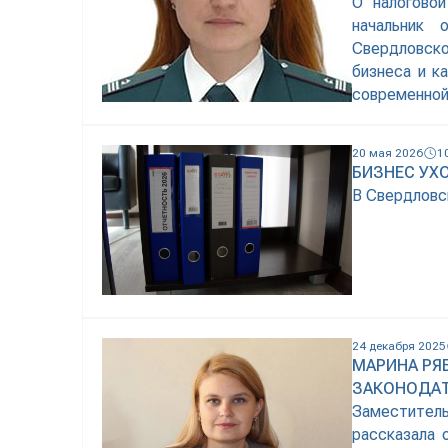
О налогово
начальник 
Свердловск
бизнеса и к
современно
упрощенная 
ряда налого
20 мая 2026
1
(организации
БИЗНЕС УХ
В Свердловс
24 декабря 2025
МАРИНА РЯ
ЗАКОНОДА
Заместител
рассказала 