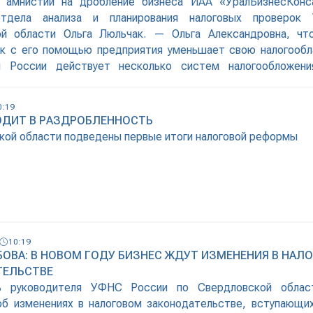
й амнистии на дробление бизнеса ИАА «УралБизнесКонса
отдела анализа и планирования налоговых проверо
ой области Ольга Люльчак. — Ольга Александровна, чт
ак с его помощью предприятия уменьшает свою налогооб
й России действует несколько систем налогообложен
— предназначена для малого бизнеса. Она подразумевает,
в, таких как НДС, налог на прибыль организаций, и других
0:19
, ИП) платят один
ОДИТ В РАЗДРОБЛЕННОСТЬ
кой области подведены первые итоги налоговой реформы
10:19
БОВА: В НОВОМ ГОДУ БИЗНЕС ЖДУТ ИЗМЕНЕНИЯ В НАЛ
ТЕЛЬСТВЕ
ь руководителя УФНС России по Свердловской облас
об изменениях в налоговом законодательстве, вступающих