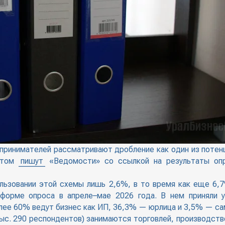
дпринимателей рассматривают дробление как один из потен
 этом
пишут
«Ведомости» со ссылкой на результаты опр
пользовании этой схемы лишь 2,6%, в то время как еще 6,
форме опроса в апреле–мае 2026 года. В нем приняли у
олее 60% ведут бизнес как ИП, 36,3% — юрлица и 3,5% — с
ыс. 290 респондентов) занимаются торговлей, производств