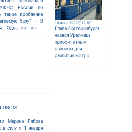
лтинг» рассказала
к УФНС России по
о такое дробление
лагаемую базу? — В
10 июля 2026
11:57
ия. Одна из них –
Глава Екатеринбурга
 что вместо целого
назвал Уралмаш
, налогоплательщики
приоритетным
районом для
развития метро
ОГОВОМ
ти Марина Рябова
 в силу с 1 января