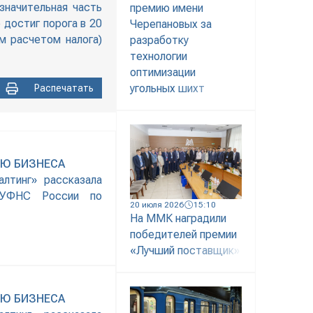
значительная часть
премию имени
достиг порога в 20
Черепановых за
м расчетом налога)
разработку
технологии
оптимизации
угольных шихт
Распечатать
ИЮ БИЗНЕСА
лтинг» рассказала
к УФНС России по
20 июля 2026
15:10
На ММК наградили
победителей премии
«Лучший поставщик»
ИЮ БИЗНЕСА