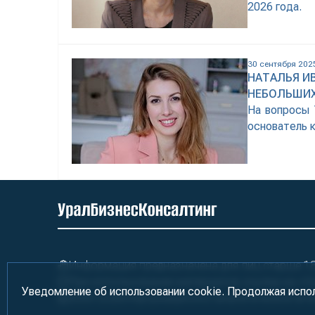
2026 года.
30 сентября 202
НАТАЛЬЯ И
НЕБОЛЬШИХ
На вопросы 
основатель 
Информация предназначена для лиц старше 18 
При использовании материалов ссылка на «У
Уведомление об использовании cookie. Продолжая испо
2000-2026
Информационно-аналитическое аге