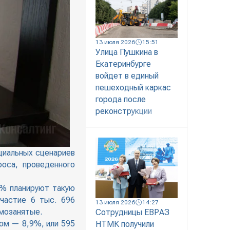
13 июля 2026
15:51
Улица Пушкина в
Екатеринбурге
войдет в единый
пешеходный каркас
города после
реконструкции
циальных сценариев
оса, проведенного
7% планируют такую
частие 6 тыс. 696
13 июля 2026
14:27
амозанятые.
Сотрудницы ЕВРАЗ
ом — 8,9%, или 595
НТМК получили