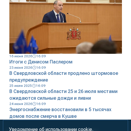
16 июня 2026
16:09
Итоги с Денисом Паслером
23 июня 2026
16:09
В Свердловской области продлено штормовое
предупреждение
25 июля 2025
16:09
В Свердловской области 25 и 26 июля местами
ожидаются сильные дожди и ливни
24 июня 2026
16:09
Энергоснабжение восстановили в 5 тысячах
домов после смерча в Кушве
Уведомление об использовании cookie.
Информация предназначена для лиц старше 18 лет (18+)