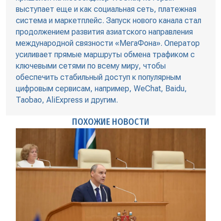
выступает еще и как социальная сеть, платежная
система и маркетплейс. Запуск нового канала стал
продолжением развития азиатского направления
международной связности «МегаФона». Оператор
усиливает прямые маршруты обмена трафиком с
ключевыми сетями по всему миру, чтобы
обеспечить стабильный доступ к популярным
цифровым сервисам, например, WeChat, Baidu,
Taobao, AliExpress и другим.
ПОХОЖИЕ НОВОСТИ