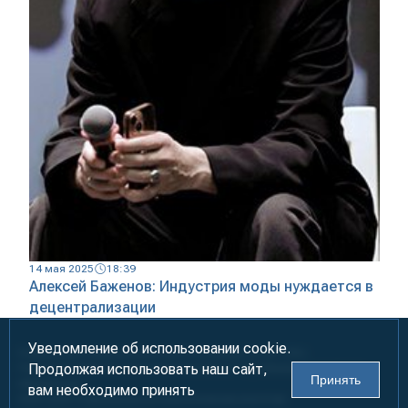
14 мая 2025
18:39
Алексей Баженов: Индустрия моды нуждается в
децентрализации
Уведомление об использовании cookie.
Информация предназначена для лиц старше 18 лет (18+)
Продолжая использовать наш сайт,
При использовании материалов ссылка на «УралБизнесКонсалтинг»
Принять
обязательна!
вам необходимо принять
2000-2026
Информационно-аналитическое агентство