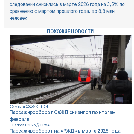
следовании снизились в марте 2026 года на 3,5% по
сравнению с мартом прошлого года, до 8,8 млн
человек.
ПОХОЖИЕ НОВОСТИ
03 марта 2026
11:54
Пассажирооборот СвЖД снизился по итогам
февраля
01 апреля 2026
11:54
Пассажирооборот на «РЖД» в марте 2026 года