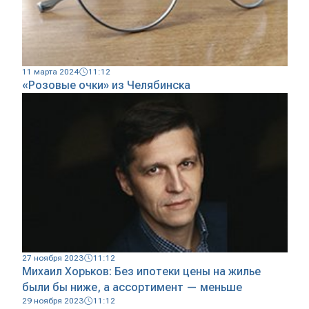
11 марта 2024
11:12
«Розовые очки» из Челябинска
27 ноября 2023
11:12
Михаил Хорьков: Без ипотеки цены на жилье
были бы ниже, а ассортимент — меньше
29 ноября 2023
11:12