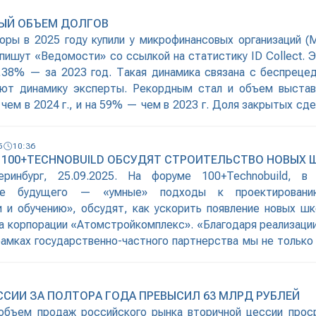
НЫЙ ОБЪЕМ ДОЛГОВ
торы в 2025 году купили у микрофинансовых организаций 
 пишут «Ведомости» со ссылкой на статистику ID Collect.
58,38% — за 2023 год. Такая динамика связана с беспрец
ют динамику эксперты. Рекордным стал и объем выстав
 чем в 2024 г., и на 59% — чем в 2023 г. Доля закрытых сд
5
10:36
 100+TECHNOBUILD ОБСУДЯТ СТРОИТЕЛЬСТВО НОВЫХ 
еринбург, 25.09.2025. На форуме 100+Technobuild, в
ие будущего — «умные» подходы к проектированию
и и обучению», обсудят, как ускорить появление новых ш
а корпорации «Атомстройкомплекс». «Благодаря реализаци
рамках государственно-частного партнерства мы не только 
тельства нужных горожанам школ, но и получили ценный
ции современных образовательных учреждений. Мы
ми вызовами сталкиваются
СИИ ЗА ПОЛТОРА ГОДА ПРЕВЫСИЛ 63 МЛРД РУБЛЕЙ
 объем продаж российского рынка вторичной цессии прос