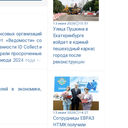
13 июля 2026
15:51
Улица Пушкина в
нсовых организаций
Екатеринбурге
шут «Ведомости» со
войдет в единый
нности ID Collect и
пешеходный каркас
брели просроченные
города после
риода 2024 года на
реконструкции
елей в экономике,
13 июля 2026
14:27
Сотрудницы ЕВРАЗ
НТМК получили