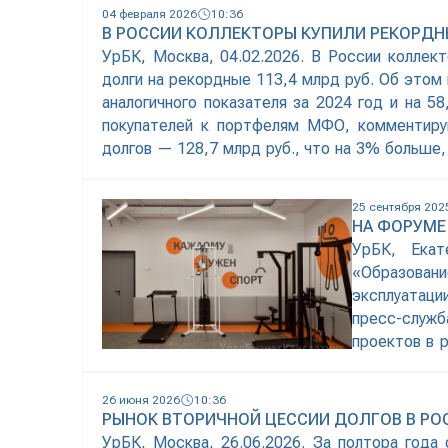
04 февраля 2026
10:36
В РОССИИ КОЛЛЕКТОРЫ КУПИЛИ РЕКОРД
УрБК, Москва, 04.02.2026. В России коллек
долги на рекордные 113,4 млрд руб. Об этом
аналогичного показателя за 2024 год и на 
покупателей к портфелям МФО, комментиру
долгов — 128,7 млрд руб., что на 3% больше,
не дотянула до 90%,
25 сентября 202
НА ФОРУМЕ
УрБК, Екат
«Образован
эксплуатаци
пресс-служб
проектов в 
старт строи
эксплуата
26 июня 2026
10:36
повседневны
РЫНОК ВТОРИЧНОЙ ЦЕССИИ ДОЛГОВ В РОС
УрБК, Москва, 26.06.2026. За полтора года