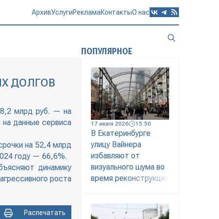
Архив
Услуги
Реклама
Контакты
О нас
ПОПУЛЯРНОЕ
ЫХ ДОЛГОВ
8,2 млрд руб. — на
 на данные сервиса
17 июля 2026
15:50
В Екатеринбурге
улицу Вайнера
рочки на 52,4 млрд
избавляют от
2024 году — 66,6%.
визуального шума во
бъясняют динамику
время реконструкции
 агрессивного роста
Распечатать