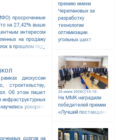
премию имени
Черепановых за
(МФО) просроченные
разработку
 Это на 27,42% выше
технологии
едентным интересом
оптимизации
ленных на продажу
угольных шихт
елок в прошлом году
ШКОЛ
 рамках дискуссии
, строительству,
20 июля 2026
15:10
кол. Об этом пишет
На ММК наградили
и инфраструктурных
победителей премии
научились ускорять
«Лучший поставщик»
 опыт технической
 знаем, с какими
роченных долгов на