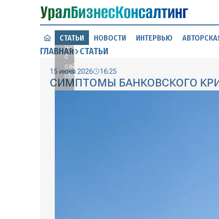
СТАТЬИ
НОВОСТИ
ИНТЕРВЬЮ
АВТОРСКА
Фото
ГЛАВНАЯ
СТАТЬИ
с
сайта
15 июня 2026
16:25
cbr.ru
СИМПТОМЫ БАНКОВСКОГО КР