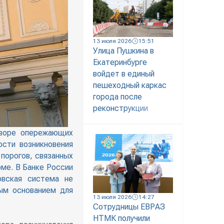
13 июля 2026
15:51
Улица Пушкина в
Екатеринбурге
войдет в единый
пешеходный каркас
города после
реконструкции
бзоре опережающих
ости возникновения
 порогов, связанных
рме. В Банке России
овская система не
ным основанием для
13 июля 2026
14:27
Сотрудницы ЕВРАЗ
НТМК получили