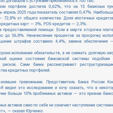
ло договоров с уступками приблизилось к 700 тыс.
ном портфеле достигла 0,62%, что на 15 базисных пу
рь-апрель 2025 года показатель составлял 0,47%. Наибольш
— 72,8% от общего количества. Доля ипотечных кредито
кредитных карт — 3%, POS-кредитов — 2,3%.
а предоставляемой помощи. Если в марте отсрочка плат
ос до 56,8%. Неначисление процентов за просрочку испо
ощение штрафов составило 4,4%, замена обеспечения 
роки исполнения обязательств, а не снижать долговую наг
жной оценки состояния банковской системы подобная 
х рисков. Сами банки рассматривают реструктуризаци
ства кредитных портфелей.
злишне тревожными. Представитель Банка России Кон
«Я видел это исследование и хочу сказать, что в некот
ичие больше 10% проблемных активов — это признак банко
ных активов само по себе не означает наступления системн
нет», — сказал Юрченко.