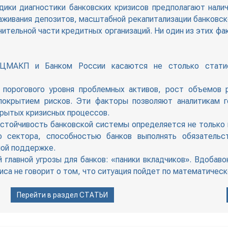
ики диагностики банковских кризисов предполагают нали
раживания депозитов, масштабной рекапитализации банковс
чительной части кредитных организаций. Ни один из этих ф
 ЦМАКП и Банком России касаются не столько статис
орогового уровня проблемных активов, рост объемов р
 покрытием рисков. Эти факторы позволяют аналитикам 
крытых кризисных процессов.
 устойчивость банковской системы определяется не только
ю сектора, способностью банков выполнять обязательс
ной поддержке.
 главной угрозы для банков: «паники вкладчиков». Вдобав
са не говорит о том, что ситуация пойдет по математичес
Перейти в раздел
СТАТЬИ