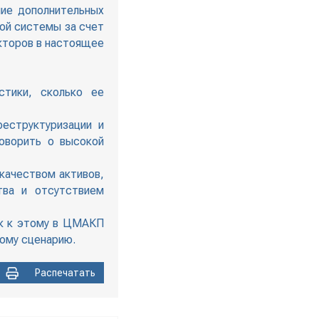
чие дополнительных
кой системы за счет
акторов в настоящее
тики, сколько ее
еструктуризации и
говорить о высокой
 качеством активов,
тва и отсутствием
ок к этому в ЦМАКП
кому сценарию.
Распечатать