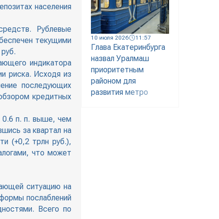
депозитах населения
средств. Рублевые
10 июля 2026
11:57
обеспечен текущими
Глава Екатеринбурга
 руб.
назвал Уралмаш
жающего индикатора
приоритетным
и риска. Исходя из
районом для
ечение последующих
развития метро
 обзором кредитных
0.6 п. п. выше, чем
вшись за квартал на
и (+0,2 трлн руб.),
алогами, что может
жающей ситуацию на
 формы послаблений
ностями. Всего по