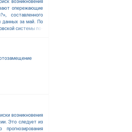
риск возникновения
зывают опережающие
?», составленного
 данных за май. По
ковской системы по-
ользуемой в ЦМАКП
изиса. «Банковский
портозамещение
риски возникновения
ии. Это следует из
о прогнозирования