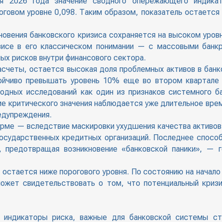
я 2026 года значение сводного опережающего индикат
роговом уровне 0,098. Таким образом, показатель остаетс
овения банковского кризиса сохраняется на высоком уровн
изисе в его классическом понимании — с массовыми банк
ных рисков внутри финансового сектора.
асчеты, остается высокая доля проблемных активов в банк
ойчиво превышать уровень 10% еще во втором квартале 
одных исследований как один из признаков системного ба
ие критического значения наблюдается уже длительное вре
едупреждения.
орме — вследствие маскировки ухудшения качества активов
государственных кредитных организаций. Последнее спосо
, предотвращая возникновение «банковской паники», — 
остается ниже порогового уровня. По состоянию на начало
может свидетельствовать о том, что потенциальный криз
е индикаторы риска, важные для банковской системы ст