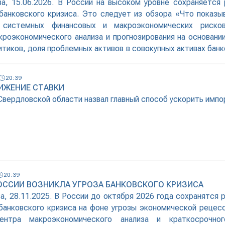
а, 15.06.2026. В России на высоком уровне сохраняется 
банковского кризиса. Это следует из обзора «Что пока
 системных финансовых и макроэкономических рисков
роэкономического анализа и прогнозирования на основании
итиков, доля проблемных активов в совокупных активах бан
ревышала уровень в 10%, что, в соответствии с исп
й, является одним из признаков ситуации банковского кр
20:39
кает в
НИЖЕНИЕ СТАВКИ
Свердловской области назвал главный способ ускорить им
20:39
РОССИИ ВОЗНИКЛА УГРОЗА БАНКОВСКОГО КРИЗИСА
а, 28.11.2025. В России до октября 2026 года сохранятся 
банковского кризиса на фоне угрозы экономической рецесс
ентра макроэкономического анализа и краткосрочног