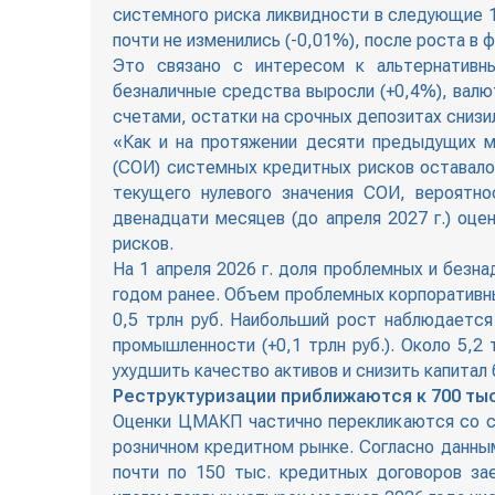
системного риска ликвидности в следующие 1
почти не изменились (-0,01%), после роста в ф
Это связано с интересом к альтернативн
безналичные средства выросли (+0,4%), вал
счетами, остатки на срочных депозитах снизи
«Как и на протяжении десяти предыдущих м
(СОИ) системных кредитных рисков оставалос
текущего нулевого значения СОИ, вероятно
двенадцати месяцев (до апреля 2027 г.) оце
рисков.
На 1 апреля 2026 г. доля проблемных и безна
годом ранее. Объем проблемных корпоративных
0,5 трлн руб. Наибольший рост наблюдается в
промышленности (+0,1 трлн руб.). Около 5,2
ухудшить качество активов и снизить капитал
Реструктуризации приближаются к 700 ты
Оценки ЦМАКП частично перекликаются со с
розничном кредитном рынке. Согласно данны
почти по 150 тыс. кредитных договоров за