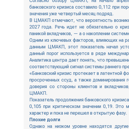
Согласно обзору ЦМАКП, на начало апрел
банковского кризиса составило 0,112 при по
значения уже четвертый месяц подряд.
В ЦМАКП отмечают, что вероятность возникн
2027 года. Речь идет не обязательно о кр
паникой вкладчиков, — а о накоплении систем
Одним из ключевых факторов, влияющих на р
данным ЦМАКП, этот показатель начал уст
данный порог используется в ряде междунар
Аналитика центра дает понять, что превышен
соответствующий сигнал системы раннего пр
«Банковский кризис протекает в латентной ф
просроченных ссуд, а также доминирования 
доверия со стороны клиентов и вкладчиков
ЦМАКП.
Показатель продолжения банковского кризиса 
0,105 при критическом значении 0,19. Это 
характер и пока не перешел в открытую фазу.
Плохие долги
Однако на низком уровне находятся други