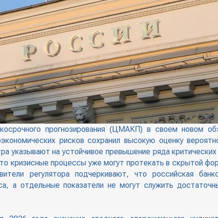
ткосрочного прогнозирования (ЦМАКП) в своем новом о
экономических рисков сохранил высокую оценку вероятн
тра указывают на устойчивое превышение ряда критических
что кризисные процессы уже могут протекать в скрытой фо
вители регулятора подчеркивают, что российская банк
са, а отдельные показатели не могут служить достаточ