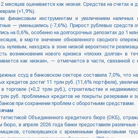
2 месяцев оценивается как низкая. Средства на счетах и 
еврале (+1,9%).
ым финансовым инструментам и увеличением наличных 
ютные — уменьшились (-7,6%). Прирост рублевых средств 
лись на 0,6%, особенно на долгосрочных депозитах до 1 млн
есяцев, в марте значение обновленного сводного опере
ь нулевым, находясь в зоне низкой вероятности реализаци
сть возникновения нового кризиса «плохих долгов» в т
нивается как низкая», — отмечается в части, связанной с
дежных ссуд в банковском секторе составила 7,0%, что на 
 кредитов достиг 11 трлн руб. (11,6% портфеля), увеличи
 торговле (+0,2 трлн руб.), строительстве и недвижимост
 трлн руб. проблемных кредитов не покрыты резервами и з
 банков при сохранении проблем с оборотными средствами.
сячам
татистикой Объединенного кредитного бюро (ОКБ), отра
м бюро, в апреле 2026 года банки предоставили различные
емщиков, столкнувшихся с временными финансовыми труд