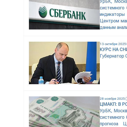
УрБК, Москв
системного 
индикаторы
Центром мак
данным анал
прежнему п
методологие
13 октября 2025
кризис проте
КУРС НА С
Губернатор 
28 ноября 2025
ЦМАКП: В 
УрБК, Москв
системного 
прогноза Ц