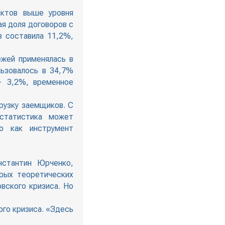
нктов выше уровня
ая доля договоров с
в составила 11,2%,
ежей применялась в
льзовалось в 34,7%
— 3,2%, временное
рузку заемщиков. С
статистика может
ю как инструмент
стантин Юрченко,
орых теоретических
вского кризиса. Но
ого кризиса. «Здесь