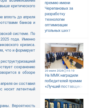
ора возникновения
премию имени
я выше критического
Черепановых за
разработку
е вплоть до апреля
технологии
ротствами банков и
оптимизации
угольных шихт
овской системе. По
2025 года. Именно
нковского кризиса.
мя, что и формирует
 реструктуризацией
бствует сохранению
20 июля 2026
15:10
говорится в обзоре
На ММК наградили
победителей премии
 апреля он составил
«Лучший поставщик»
ис носит латентный
раны. Вероятность