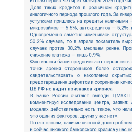
итогам первых четырех месяцев 2026 года чис
Доля таких кредитов в розничном кредит
аналогичного периода прошлого года. За янва
уступками пришлась на кредиты наличными 
микрозаймов — 5,5%, автокредитов — 5,2%, 
Одновременно заметно изменилась структур
50,2% случаев, то в апреле показатель выр
случаев против 38,2% месяцем ранее. Пр
снижение платежа — лишь 0,9%.
Фактически банки предпочитают переносить с
точки зрения сторонников более осторо
свидетельствовать о накоплении скрыты
предотвращения дефолтов и сохранения каче
ЦБ РФ не видит признаков кризиса
В Банке России считают выводы ЦМАКП и
комментируя исследование центра, заявил: 
моделях действительно есть такое, что нал
это один из факторов, других у нас нет».
По его словам, наличие высокой доли проблем
и сейчас никакого банковского кризиса у нас 