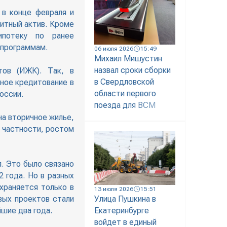
 в конце февраля и
щитный актив. Кроме
ипотеку по ранее
 программам.
06 июля 2026
15:49
Михаил Мишустин
назвал сроки сборки
ов (ИЖК). Так, в
в Свердловской
чное кредитование в
области первого
оссии.
поезда для ВСМ
на вторичное жилье,
 частности, ростом
. Это было связано
 года. Но в разных
храняется только в
13 июля 2026
15:51
вых проектов стали
Улица Пушкина в
шие два года.
Екатеринбурге
войдет в единый