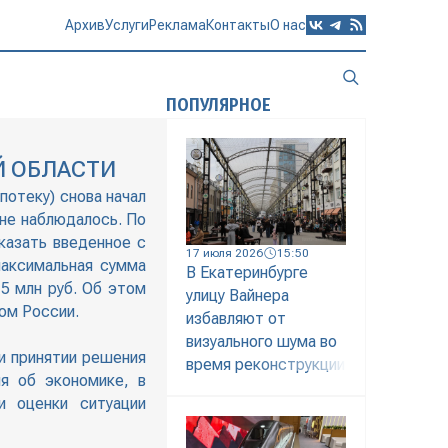
Архив
Услуги
Реклама
Контакты
О нас
ПОПУЛЯРНОЕ
Й ОБЛАСТИ
потеку) снова начал
 не наблюдалось. По
казать введенное с
17 июля 2026
15:50
аксимальная сумма
В Екатеринбурге
5 млн руб. Об этом
улицу Вайнера
ом России.
избавляют от
визуального шума во
и принятии решения
время реконструкции
я об экономике, в
и оценки ситуации