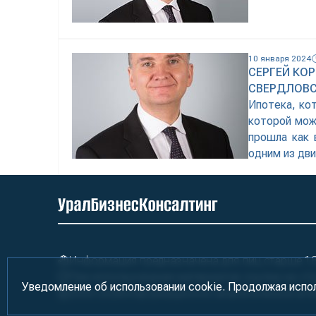
10 января 2024
СЕРГЕЙ КО
СВЕРДЛОВС
Ипотека, ко
которой мож
прошла как 
одним из дв
области за 
оформлено б
20 лет многи
Информация предназначена для лиц старше 18 
При использовании материалов ссылка на «У
Уведомление об использовании cookie. Продолжая испо
2000-2026
Информационно-аналитическое аге