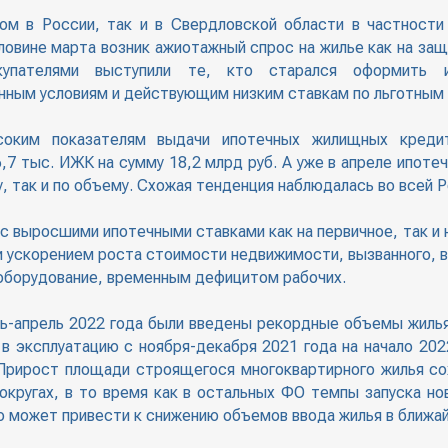
ом в России, так и в Свердловской области в частности
ловине марта возник ажиотажный спрос на жилье как на за
купателями выступили те, кто старался оформить 
нным условиям и действующим низким ставкам по льготным
оким показателям выдачи ипотечных жилищных кредит
7 тыс. ИЖК на сумму 18,2 млрд руб. А уже в апреле ипоте
, так и по объему. Схожая тенденция наблюдалась во всей Р
 выросшими ипотечными ставками как на первичное, так и 
 ускорением роста стоимости недвижимости, вызванного, в
оборудование, временным дефицитом рабочих.
рь-апрель 2022 года были введены рекордные объемы жилья
 эксплуатацию с ноября-декабря 2021 года на начало 2022
 Прирост площади строящегося многоквартирного жилья со
кругах, в то время как в остальных ФО темпы запуска но
о может привести к снижению объемов ввода жилья в ближай