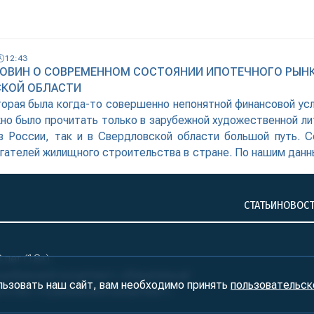
12:43
РОВИН О СОВРЕМЕННОМ СОСТОЯНИИ ИПОТЕЧНОГО РЫНК
КОЙ ОБЛАСТИ
торая была когда-то совершенно непонятной финансовой усл
но было прочитать только в зарубежной художественной лит
в России, так и в Свердловской области большой путь. С
игателей жилищного строительства в стране. По нашим данн
период с момента, когда начался сбор статистики, по ноя
олее 543 тыс. договоров ипотеки на сумму почти 1,2 трлн
е свердловчане успели купить себе жилье, рассчитаться за 
СТАТЬИ
НОВОС
лет (18+)
ралБизнесКонсалтинг» обязательна!
льзовать наш сайт, вам необходимо принять
пользовательск
нтство «УралБизнесКонсалтинг»