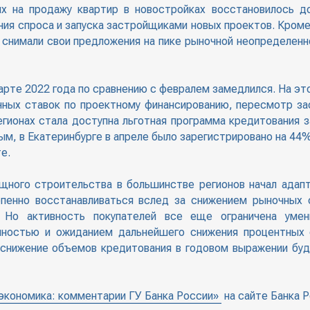
х на продажу квартир в новостройках восстановилось д
ния спроса и запуска застройщиками новых проектов. Кроме
 снимали свои предложения на пике рыночной неопределенн
рте 2022 года по сравнению с февралем замедлился. На эт
чных ставок по проектному финансированию, пересмотр з
регионах стала доступна льготная программа кредитования
ым, в Екатеринбурге в апреле было зарегистрировано на 4
е.
щного строительства в большинстве регионов начал адап
епенно восстанавливаться вслед за снижением рыночных 
 Но активность покупателей все еще ограничена уме
нностью и ожиданием дальнейшего снижения процентных 
 снижение объемов кредитования в годовом выражении бу
экономика: комментарии ГУ Банка России»
на сайте Банка Р