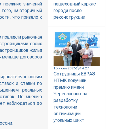
о прежних значений
пешеходный каркас
 того, на вторичный
города после
ости, что привело к
реконструкции
о повлияли рыночная
астройщиками своих
 застройщиков жилья
4% меньше договоров
13 июля 2026
14:27
Сотрудницы ЕВРАЗ
тироваться к новым
НТМК получили
ставок и ставки по
премию имени
ньшением реальных
Черепановых за
ставок. По мнению
разработку
дет наблюдаться до
технологии
оптимизации
угольных шихт
оссии.